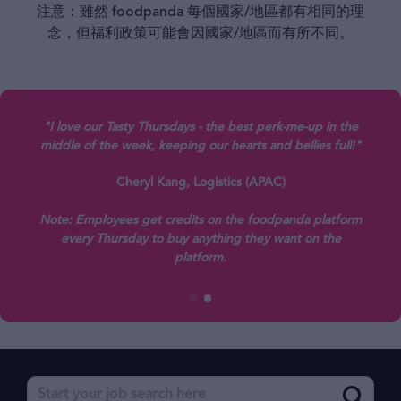
注意：雖然 foodpanda 每個國家/地區都有相同的理
念，但福利政策可能會因國家/地區而有所不同。
ee
"I love our Tasty Thursdays - the best perk-me-up in the
oked
middle of the week, keeping our hearts and bellies full!"
Cheryl Kang, Logistics (APAC)
Note: Employees get credits on the foodpanda platform
rt
every Thursday to buy anything they want on the
,
platform.