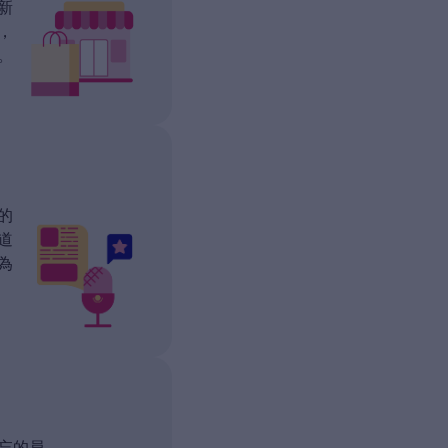
新
，
。
的
道
為