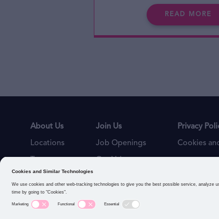
READ MORE
About Us
Join Us
Privacy Poli
Locations
Job Openings
Cookies and
Teams
Our Values