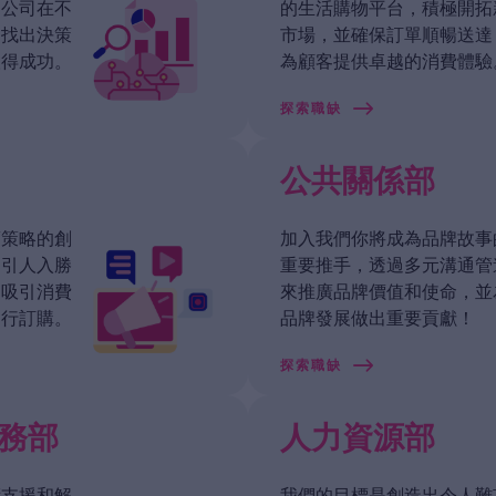
助公司在不
的生活購物平台，積極開拓
中找出決策
市場，並確保訂單順暢送達
取得成功。
為顧客提供卓越的消費體驗
探索職缺
公共關係部
銷策略的創
加入我們你將成為品牌故事
造引人入勝
重要推手，透過多元溝通管
，吸引消費
來推廣品牌價值和使命，並
進行訂購。
品牌發展做出重要貢獻！
探索職缺
務部
人力資源部