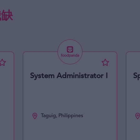
職缺
System Administrator I
Sp
Taguig, Philippines