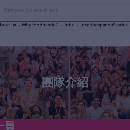
bout us
Why foodpanda?
pandaStories
Jobs
Locations
團隊介紹
一員