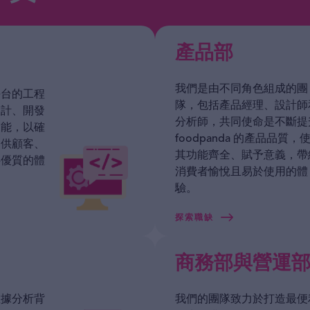
產品部
我們是由不同角色組成的團
平台的工程
隊，包括產品經理、設計師
設計、開發
分析師，共同使命是不斷提
功能，以確
foodpanda 的產品品質，
提供顧客、
其功能齊全、賦予意義，帶
伴優質的體
消費者愉悅且易於使用的體
驗。
探索職缺
商務部與營運
數據分析背
我們的團隊致力於打造最便