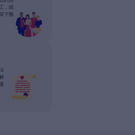
忘的員
工，或
留下難
法
解
運