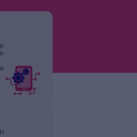
和
升
使
給
部
利