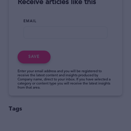
Receive articles like this
EMAIL
SAVE
Enter your email address and you will be registered to
receive the latest content and insights produced by
Company name, direct to your inbox. If you have selected a
category or content type you will receive the latest insights
from that area.
Tags